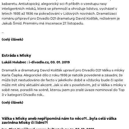
kabaretu. Antiutopický, alegorický sci-fi příběh o vzestupu rasy
inteligentních mloků, která se přemnoží a ohrožuje lidstvo, vycházel v
letech 1935 až 1936 na pokračování v Lidových novinách. Dramatizaci
románu připravil pro Divadlo D21 dramaturg David Košťák, režisérem je
Jakub Šmíd. Premiéru má inscenace 27. listopadu.
...
(celý článek)
Estráda s Mloky
Lukáš Holubec : i-divadlo.cz, 03. 01. 2019
Dramatik a dramaturg David Košťák upravil pro Divadlo D21 Válku s mloky
Karla Čapka. Alegorické dílo z roku 1936 je natolik povedené a zásadní, že
může být nastudováno de facto v jakékoliv době a vždycky bude či spíše
může mít silný aktuální akcent. Jak si ale s poselstvím, jež si Válka s mloky v
sobě nese, poradili na scéně, kterou jsem po zralé úvaze nominoval do Top
3 v kategorii Divadlo rok...
(celý článek)
Válka s Mloky aneb nepřipomíná nám to něco?!…byla celá válka
zaviněna Mloky či lidmi?!