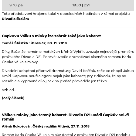
9. 10. pá
19.30 |
D21
Toto představení hrajeme také v dopoledních hodinách v rámci projektu
Divadlo školám
.
Čapkovu Válku s mloky lze zahrát také jako kabaret
Tomáš Šťástka : iDnes.cz, 30. 11. 2018
Díky, Bože, že nemáme mořských břehů! Výkřik uvozuje nejnovější premiéru
pražského Divadla D21. Poprvé uvedlo dramatizaci slavného románu Karla
Čapka Válka s mloky.
Divadelní adaptaci připravil dramaturg David Košťák, režie se chopil Jakub
Šmíd. Čapkovu sci-fi alegorii pojali jako kabaret; prý z důvodu, že by se
rozsáhlé a výpravné dílo jinak na jeviště převádělo jen těžko.
Vzhled...
(celý článek)
Válka s mloky jako temný kabaret. Divadlo D21 uvádí Čapkův sci-fi
román
Alena Rokosová : Český rozhlas Vltava, 27. 11. 2018
Román Karla Čapka Válka s mloky dostal v pražském Divadle D21 podobu