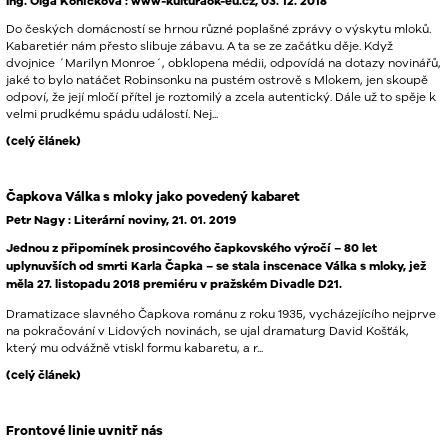
Ing. Olga Koníčková : www-kulturaok-eu.cz, 03. 12. 2018
Do českých domácností se hrnou různé poplašné zprávy o výskytu mloků.
Kabaretiér nám přesto slibuje zábavu. A ta se ze začátku děje. Když
dvojnice ´Marilyn Monroe´, obklopena médii, odpovídá na dotazy novinářů,
jaké to bylo natáčet Robinsonku na pustém ostrově s Mlokem, jen skoupě
odpoví, že její mločí přítel je roztomilý a zcela autentický. Dále už to spěje k
velmi prudkému spádu událostí. Nej...
(celý článek)
Čapkova Válka s mloky jako povedený kabaret
Petr Nagy : Literární noviny, 21. 01. 2019
Jednou z připomínek prosincového čapkovského výročí – 80 let
uplynuvších od smrti Karla Čapka – se stala inscenace Válka s mloky, jež
měla 27. listopadu 2018 premiéru v pražském Divadle D21.
Dramatizace slavného Čapkova románu z roku 1935, vycházejícího nejprve
na pokračování v Lidových novinách, se ujal dramaturg David Košťák,
který mu odvážně vtiskl formu kabaretu, a r...
(celý článek)
Frontové linie uvnitř nás