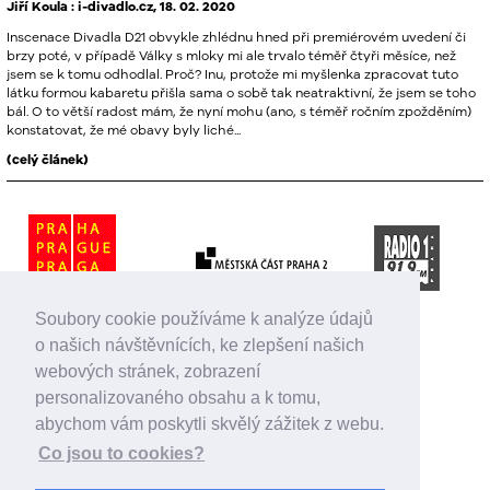
Jiří Koula : i-divadlo.cz, 18. 02. 2020
Inscenace Divadla D21 obvykle zhlédnu hned při premiérovém uvedení či
brzy poté, v případě Války s mloky mi ale trvalo téměř čtyři měsíce, než
jsem se k tomu odhodlal. Proč? Inu, protože mi myšlenka zpracovat tuto
látku formou kabaretu přišla sama o sobě tak neatraktivní, že jsem se toho
bál. O to větší radost mám, že nyní mohu (ano, s téměř ročním zpožděním)
konstatovat, že mé obavy byly liché...
(celý článek)
Soubory cookie používáme k analýze údajů
o našich návštěvnících, ke zlepšení našich
webových stránek, zobrazení
personalizovaného obsahu a k tomu,
abychom vám poskytli skvělý zážitek z webu.
Co jsou to cookies?