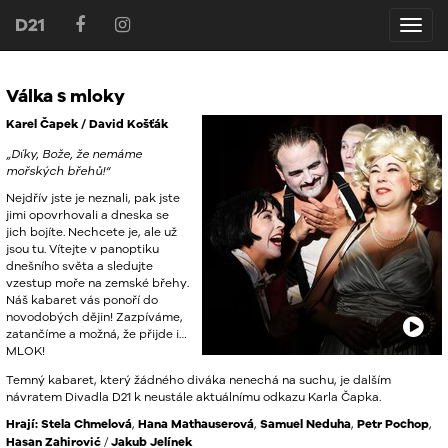
D21
D21
Válka s mloky
Karel Čapek / David Košťák
„Díky, Bože, že nemáme
mořských břehů!“
Nejdřív jste je neznali, pak jste
jimi opovrhovali a dneska se
jich bojíte. Nechcete je, ale už
jsou tu. Vítejte v panoptiku
dnešního světa a sledujte
vzestup moře na zemské břehy.
Náš kabaret vás ponoří do
novodobých dějin! Zazpíváme,
zatančíme a možná, že přijde i…
MLOK
!
Temný kabaret, který žádného diváka nenechá na suchu, je dalším
návratem Divadla D21 k neustále aktuálnímu odkazu Karla Čapka.
Hrají:
Stela Chmelová
,
Hana Mathauserová
,
Samuel Neduha
,
Petr Pochop
,
Hasan Zahirović
/
Jakub Jelínek