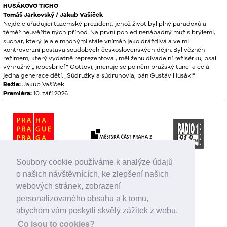
HUSÁKOVO
TICHO
Tomáš Jarkovský / Jakub Vašíček
Nejdéle úřadující tuzemský prezident, jehož život byl plný paradoxů a
téměř neuvěřitelných příhod. Na první pohled nenápadný muž s brýlemi,
suchar, který je ale mnohými stále vnímán jako dráždivá a velmi
kontroverzní postava soudobých československých dějin. Byl vězněn
režimem, který vydatně reprezentoval, měl ženu divadelní režisérku, psal
výhružný „liebesbrief“ Gottovi, jmenuje se po něm pražský tunel a celá
jedna generace dětí. „Súdružky a súdruhovia, pán Gustáv Husák!“
Režie:
Jakub Vašíček
Premiéra:
10. září 2026
Soubory cookie používáme k analýze údajů
o našich návštěvnících, ke zlepšení našich
webových stránek, zobrazení
personalizovaného obsahu a k tomu,
abychom vám poskytli skvělý zážitek z webu.
Co jsou to cookies?