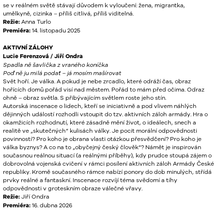
se v reálném světě stávají důvodem k vyloučení: žena, migrantka,
umělkyně, cizinka – příliš citlivá, příliš viditelná.
Režie:
Anna Turlo
Premiéra:
14. listopadu 2025
AKTIVNÍ ZÁLOHY
Lucie Ferenzová / Jiří Ondra
Spadla ně šavlička z vraného koníčka
Poď ně ju milá podať – já mosím mašírovat
Svět hoří. Je válka. A pokud je nebe zrcadlo, které odráží čas, obraz
hořících domů pořád visí nad městem. Pořád to mám před očima. Odraz
ohně – obraz světla. S přibývajícím světlem roste jeho stín.
Autorská inscenace o lidech, kteří se iniciativně a pod vlivem náhlých
dějinných událostí rozhodli vstoupit do tzv. aktivních záloh armády. Hra o
okamžicích rozhodnutí, které zásadně mění život, o ideálech, snech a
realitě ve „skutečných“ kulisách války. Je pocit morální odpovědnosti
povinností? Pro koho je obrana vlasti otázkou přesvědčení? Pro koho je
válka byznys? A co na to „obyčejný český člověk“? Námět je inspirován
současnou reálnou situací (a reálnými příběhy), kdy prudce stoupá zájem o
dobrovolná vojenská cvičení v rámci posílení aktivních záloh Armády České
republiky. Kromě současného rámce nabízí ponory do dob minulých, střídá
prvky reálné a fantaskní. Inscenace rozvíjí téma svědomí a tíhy
odpovědnosti v groteskním obraze válečné vřavy.
Režie:
Jiří Ondra
Premiéra:
16. dubna 2026