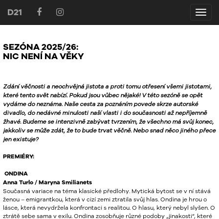
D21
D21
SEZÓNA 2025/26:
NIC
NENÍ NA VĚKY
Zdání věčnosti a neochvějná jistota a proti tomu otřesení všemi jistotami,
které tento svět nabízí. Pokud jsou vůbec nějaké! V této sezóně se opět
vydáme do neznáma. Naše cesta za poznáním povede skrze autorské
divadlo, do nedávné minulosti naší vlasti i do současnosti až nepříjemně
žhavé. Budeme se intenzivně zabývat tvrzením, že všechno má svůj konec,
jakkoliv se může zdát, že to bude trvat věčně. Nebo snad něco jiného přece
jen existuje?
PREMIÉRY:
ONDINA
Anna Turlo / Maryna Smilianets
Současná variace na téma klasické předlohy. Mytická bytost se v ní stává
ženou – emigrantkou, která v cizí zemi ztratila svůj hlas. Ondina je hrou o
lásce, která nevydržela konfrontaci s realitou. O hlasu, který nebyl slyšen. O
ztrátě sebe sama v exilu. Ondina zosobňuje různé podoby „jinakosti“, které