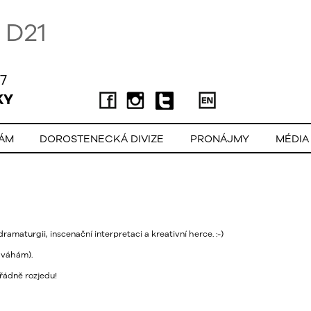
D21
7
KY
LÁM
DOROSTENECKÁ DIVIZE
PRONÁJMY
MÉDIA
amaturgii, inscenační interpretaci a kreativní herce. :-)
 váhám).
řádně rozjedu!