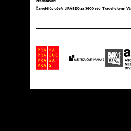
Představení
Čarodějův učeň
,
JIRÁSEQ za 3600 sec
,
Tracyho tygr
,
Vá