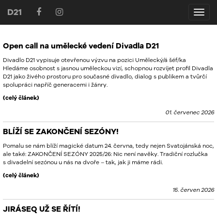
D21
D21
Open call na umělecké vedení Divadla D21
Divadlo D21 vypisuje otevřenou výzvu na pozici Umělecký/á šéf/ka
Hledáme osobnost s jasnou uměleckou vizí, schopnou rozvíjet profil Divadla
D21 jako živého prostoru pro současné divadlo, dialog s publikem a tvůrčí
spolupráci napříč generacemi i žánry.
(celý článek)
01. červenec 2026
BLÍŽÍ SE ZAKONČENÍ SEZÓNY!
Pomalu se nám blíží magické datum 24. června, tedy nejen Svatojánská noc,
ale také: ZAKONČENÍ SEZÓNY 2025/26: Nic není navěky. Tradiční rozlučka
s divadelní sezónou u nás na dvoře – tak, jak ji máme rádi.
(celý článek)
15. červen 2026
JIRÁSEQ UŽ SE ŘÍTÍ!