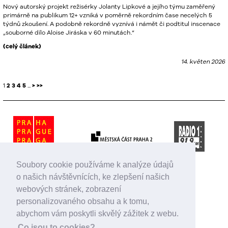
Nový autorský projekt režisérky Jolanty Lipkové a jejího týmu zaměřený
primárně na publikum 12+ vzniká v poměrně rekordním čase necelých 5
týdnů zkoušení. A podobně rekordně vyznívá i námět či podtitul inscenace
„souborné dílo Aloise Jiráska v 60 minutách.“
(celý článek)
14. květen 2026
1
2
3
4
5
...
>
>>
Soubory cookie používáme k analýze údajů
o našich návštěvnících, ke zlepšení našich
webových stránek, zobrazení
personalizovaného obsahu a k tomu,
abychom vám poskytli skvělý zážitek z webu.
Co jsou to cookies?