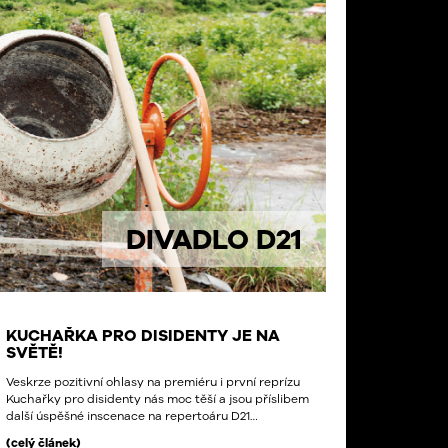
DIVADLO D21
KUCHAŘKA PRO DISIDENTY JE NA
SVĚTĚ!
Veskrze pozitivní ohlasy na premiéru i první reprízu
Kuchařky pro disidenty nás moc těší a jsou příslibem
další úspěšné inscenace na repertoáru D21…
(celý článek)