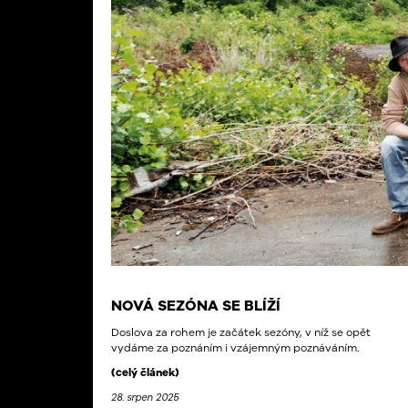
NOVÁ SEZÓNA SE BLÍŽÍ
Doslova za rohem je začátek sezóny, v níž se opět
vydáme za poznáním i vzájemným poznáváním.
(celý článek)
28. srpen 2025