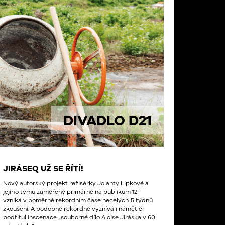
DIVADLO D21
JIRÁSEQ UŽ SE ŘÍTÍ!
Nový autorský projekt režisérky Jolanty Lipkové a
jejího týmu zaměřený primárně na publikum 12+
vzniká v poměrně rekordním čase necelých 5 týdnů
zkoušení. A podobně rekordně vyznívá i námět či
podtitul inscenace „souborné dílo Aloise Jiráska v 60