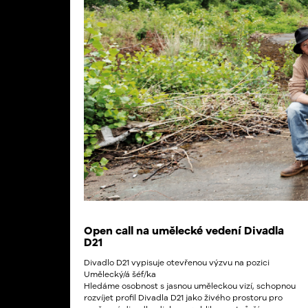
Open call na umělecké vedení Divadla
D21
Divadlo D21 vypisuje otevřenou výzvu na pozici
Umělecký/á šéf/ka
Hledáme osobnost s jasnou uměleckou vizí, schopnou
rozvíjet profil Divadla D21 jako živého prostoru pro