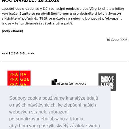
NOC DIVADEL / 28.3.2026
Letošní Noc divadel se v D21 rozhodně neobejde bez Věry, Michala a jejich
Vernisáže! Staňte se na chvíli Bedřichem a prohlédněte si jejich „kvartýr
s ksichtem“ pořádně… Těšit se můžete na nejedno bonusové překvapení,
jak se v tento divadelní svátek sluší a patří.
(celý článek)
16. únor 2026
<<
<
1
2
3
4
5
6
...
>
>>
Soubory cookie používáme k analýze údajů
o našich návštěvnících, ke zlepšení našich
webových stránek, zobrazení
personalizovaného obsahu a k tomu,
abychom vám poskytli skvělý zážitek z webu.