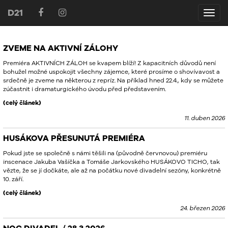
D21
D21
ZVEME NA AKTIVNÍ ZÁLOHY
Premiéra AKTIVNÍCH ZÁLOH se kvapem blíží! Z kapacitních důvodů není
bohužel možné uspokojit všechny zájemce, které prosíme o shovívavost a
srdečně je zveme na některou z repríz. Na příklad hned 22.4., kdy se můžete
zúčastnit i dramaturgického úvodu před představením.
(celý článek)
11. duben 2026
HUSÁKOVA PŘESUNUTÁ PREMIÉRA
Pokud jste se společně s námi těšili na (původně červnovou) premiéru
inscenace Jakuba Vašíčka a Tomáše Jarkovského HUSÁKOVO
TICHO
, tak
vězte, že se jí dočkáte, ale až na počátku nové divadelní sezóny, konkrétně
10. září.
(celý článek)
24. březen 2026