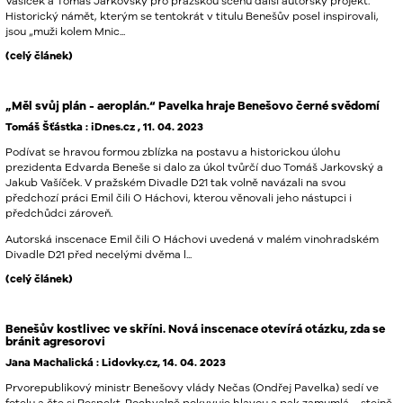
Vašíček a Tomáš Jarkovský pro pražskou scénu další autorský projekt.
Historický námět, kterým se tentokrát v titulu Benešův posel inspirovali,
jsou „muži kolem Mnic...
(celý článek)
„Měl svůj plán - aeroplán.“ Pavelka hraje Benešovo černé svědomí
Tomáš Šťástka : iDnes.cz , 11. 04. 2023
Podívat se hravou formou zblízka na postavu a historickou úlohu
prezidenta Edvarda Beneše si dalo za úkol tvůrčí duo Tomáš Jarkovský a
Jakub Vašíček. V pražském Divadle D21 tak volně navázali na svou
předchozí práci Emil čili O Háchovi, kterou věnovali jeho nástupci i
předchůdci zároveň.
Autorská inscenace Emil čili O Háchovi uvedená v malém vinohradském
Divadle D21 před necelými dvěma l...
(celý článek)
Benešův kostlivec ve skříni. Nová inscenace otevírá otázku, zda se
bránit agresorovi
Jana Machalická : Lidovky.cz, 14. 04. 2023
Prvorepublikový ministr Benešovy vlády Nečas (Ondřej Pavelka) sedí ve
fotelu a čte si Respekt. Pochvalně pokyvuje hlavou a pak zamumlá – stejně