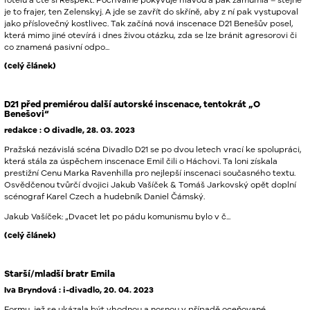
je to frajer, ten Zelenskyj. A jde se zavřít do skříně, aby z ní pak vystupoval
jako příslovečný kostlivec. Tak začíná nová inscenace D21 Benešův posel,
která mimo jiné otevírá i dnes živou otázku, zda se lze bránit agresorovi či
co znamená pasivní odpo...
(celý článek)
D21 před premiérou další autorské inscenace, tentokrát „O
Benešovi“
redakce : O divadle, 28. 03. 2023
Pražská nezávislá scéna Divadlo D21 se po dvou letech vrací ke spolupráci,
která stála za úspěchem inscenace Emil čili o Háchovi. Ta loni získala
prestižní Cenu Marka Ravenhilla pro nejlepší inscenaci současného textu.
Osvědčenou tvůrčí dvojici Jakub Vašíček & Tomáš Jarkovský opět doplní
scénograf Karel Czech a hudebník Daniel Čámský.
Jakub Vašíček: „Dvacet let po pádu komunismu bylo v č...
(celý článek)
Starší/mladší bratr Emila
Iva Bryndová : i-divadlo, 20. 04. 2023
Formu, jež se ukázala být vhodnou a nosnou v případě oceňované