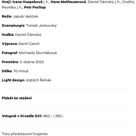
Hrají:
Ivana Huspeková
j. h.,
Hana Mathauserová
, Daniel Čámský j. h., Ondřej
Pavelka j. h.,
Petr Pochop
Režie
: Jakub Vašíček
Dramaturgie
: Tomáš Jarkovský
Hudba
: Daniel Čámský
Výprava
: Karel Czech
Fotograf
: Michaela Škvrňáková
Premiéra
: 3. dubna 2023
Délka
: 70 minut
Light design
: Vojtěch Řehák
Plakát ke stažení
Vstupné v Divadle D21:
450,- / 290,-
Toto představení hrajeme: