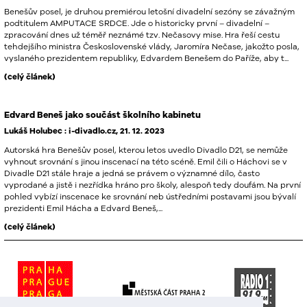
Benešův posel, je druhou premiérou letošní divadelní sezóny se závažným
podtitulem
AMPUTACE
SRDCE
. Jde o historicky první – divadelní –
zpracování dnes už téměř neznámé tzv. Nečasovy mise. Hra řeší cestu
tehdejšího ministra Československé vlády, Jaromíra Nečase, jakožto posla,
vyslaného prezidentem republiky, Edvardem Benešem do Paříže, aby t...
(celý článek)
Edvard Beneš jako součást školního kabinetu
Lukáš Holubec : i-divadlo.cz, 21. 12. 2023
Autorská hra Benešův posel, kterou letos uvedlo Divadlo D21, se nemůže
vyhnout srovnání s jinou inscenací na této scéně. Emil čili o Háchovi se v
Divadle D21 stále hraje a jedná se právem o významné dílo, často
vyprodané a jistě i nezřídka hráno pro školy, alespoň tedy doufám. Na první
pohled vybízí inscenace ke srovnání neb ústředními postavami jsou bývalí
prezidenti Emil Hácha a Edvard Beneš,...
(celý článek)