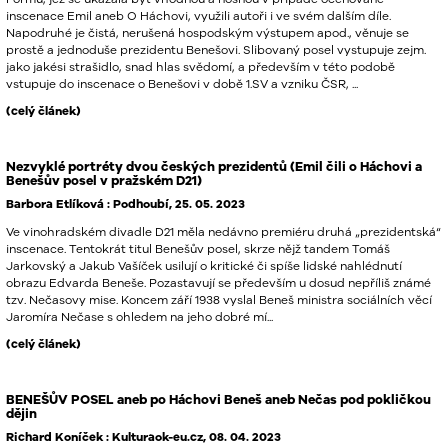
inscenace Emil aneb O Háchovi, využili autoři i ve svém dalším díle.
Napodruhé je čistá, nerušená hospodským výstupem apod., věnuje se
prostě a jednoduše prezidentu Benešovi. Slibovaný posel vystupuje zejm.
jako jakési strašidlo, snad hlas svědomí, a především v této podobě
vstupuje do inscenace o Benešovi v době 1.SV a vzniku ČSR, ...
(celý článek)
Nezvyklé portréty dvou českých prezidentů (Emil čili o Háchovi a
Benešův posel v pražském D21)
Barbora Etlíková : Podhoubí, 25. 05. 2023
Ve vinohradském divadle D21 měla nedávno premiéru druhá „prezidentská“
inscenace. Tentokrát titul Benešův posel, skrze nějž tandem Tomáš
Jarkovský a Jakub Vašíček usilují o kritické či spíše lidské nahlédnutí
obrazu Edvarda Beneše. Pozastavují se především u dosud nepříliš známé
tzv. Nečasovy mise. Koncem září 1938 vyslal Beneš ministra sociálních věcí
Jaromíra Nečase s ohledem na jeho dobré mí...
(celý článek)
BENEŠŮV POSEL aneb po Háchovi Beneš aneb Nečas pod pokličkou
dějin
Richard Koníček : Kulturaok-eu.cz, 08. 04. 2023