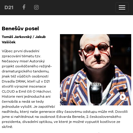
D21
D21
Benešův posel
Tomáš Jarkovský / Jakub
Vašíček
Vůbec první divadelní
zpracování tématu tzv.
Nečasovy mise! Autorský
projekt osvědčeného režijně-
dramaturgického tandemu,
jinak též vůdčích osobností
Divadla
DRAK
, kteří už v D21
stvořili výrazné inscenace
CLOUD
a Emil čili O Háchovi.
Historie není jednoduchá ani
černobílá a nedá se tedy
jednoduše vyložit. Je zapotřebí
nadhledu, který naše generace díky časovému odstupu může mít. Dovolili
jsme si nahlédnout na osobnost Edvarda Beneše, 2. československého
prezidenta, divadelní optikou, ve které je možné vypustit kostlivce ze
skříně.