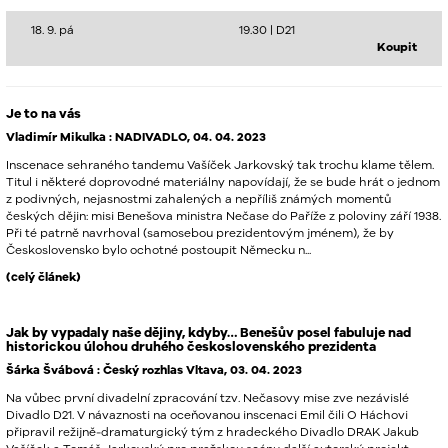
18. 9. pá
19.30 |
D21
Koupit
Je to na vás
Vladimír Mikulka : NADIVADLO, 04. 04. 2023
Inscenace sehraného tandemu Vašíček Jarkovský tak trochu klame tělem.
Titul i některé doprovodné materiálny napovídají, že se bude hrát o jednom
z podivných, nejasnostmi zahalených a nepříliš známých momentů
českých dějin: misi Benešova ministra Nečase do Paříže z poloviny září 1938.
Při té patrně navrhoval (samosebou prezidentovým jménem), že by
Československo bylo ochotné postoupit Německu n...
(celý článek)
Jak by vypadaly naše dějiny, kdyby… Benešův posel fabuluje nad
historickou úlohou druhého československého prezidenta
Šárka Švábová : Český rozhlas Vltava, 03. 04. 2023
Na vůbec první divadelní zpracování tzv. Nečasovy mise zve nezávislé
Divadlo D21. V návaznosti na oceňovanou inscenaci Emil čili O Háchovi
připravil režijně-dramaturgický tým z hradeckého Divadlo
DRAK
Jakub