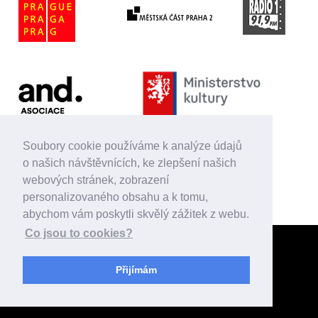
Soubory cookie používáme k analýze údajů
o našich návštěvnících, ke zlepšení našich
webových stránek, zobrazení
personalizovaného obsahu a k tomu,
Magistrát hl. m. Prahy podpořil činnost Divadla D21 v roce 2026 celkovou částkou
abychom vám poskytli skvělý zážitek z webu.
2 050 000,-.
Co jsou to cookies?
Přijímám