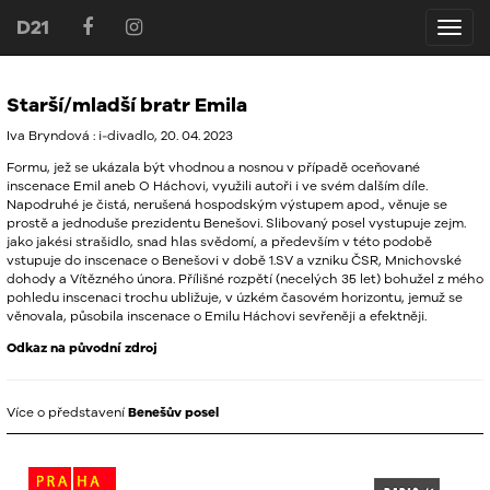
D21
D21
Starší/mladší bratr Emila
Iva Bryndová : i-divadlo, 20. 04. 2023
Formu, jež se ukázala být vhodnou a nosnou v případě oceňované
inscenace Emil aneb O Háchovi, využili autoři i ve svém dalším díle.
Napodruhé je čistá, nerušená hospodským výstupem apod., věnuje se
prostě a jednoduše prezidentu Benešovi. Slibovaný posel vystupuje zejm.
jako jakési strašidlo, snad hlas svědomí, a především v této podobě
vstupuje do inscenace o Benešovi v době 1.SV a vzniku ČSR, Mnichovské
dohody a Vítězného února. Přílišné rozpětí (necelých 35 let) bohužel z mého
pohledu inscenaci trochu ubližuje, v úzkém časovém horizontu, jemuž se
věnovala, působila inscenace o Emilu Háchovi sevřeněji a efektněji.
Odkaz na původní zdroj
Více o představení
Benešův posel