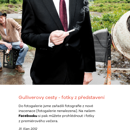
Gulliverovy cesty - fotky z představení
Do fotogalerie jsme zařadili fotografie z nové
inscenace [fotogalerie nenalezena]. Na našem
Facebooku
si pak můžete prohlédnout i fotky
z premiérového večera.
31. říjen 2012