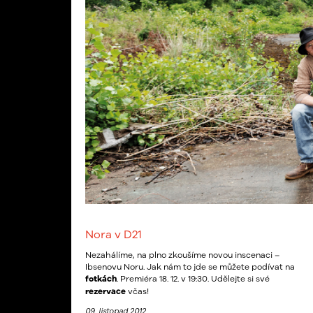
Nora v D21
Nezahálíme, na plno zkoušíme novou inscenaci –
Ibsenovu Noru. Jak nám to jde se můžete podívat na
fotkách
. Premiéra 18. 12. v 19:30. Udělejte si své
rezervace
včas!
09. listopad 2012