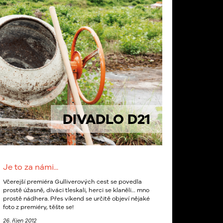
DIVADLO D21
Je to za námi...
Včerejší premiéra Gulliverových cest se povedla
prostě úžasně, diváci tleskali, herci se klaněli… mno
prostě nádhera. Přes víkend se určitě objeví nějaké
foto z premiéry, těšte se!
26. říjen 2012