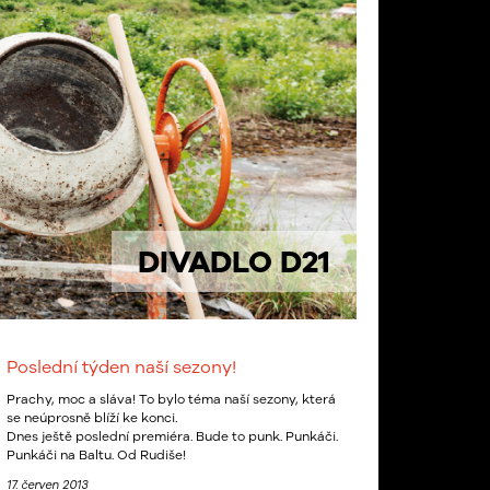
DIVADLO D21
Poslední týden naší sezony!
Prachy, moc a sláva! To bylo téma naší sezony, která
se neúprosně blíží ke konci.
Dnes ještě poslední premiéra. Bude to punk. Punkáči.
Punkáči na Baltu. Od Rudiše!
17. červen 2013