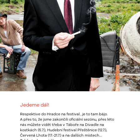
Jedeme dál!
Respektive do Hradce na festival…je to tam bájo.
A přes to, že jsme zakončili oficiální sezónu, přes léto
nás můžete vidět třeba v Táboře na Divadle na
kostkách (5.7.), Hudební festival Přeštěnice (12.7.),
Červená Lhota (17.-21.7.) a na dalších místech…