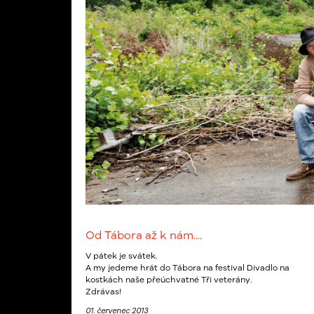
Od Tábora až k nám....
V pátek je svátek.
A my jedeme hrát do Tábora na festival Divadlo na
kostkách naše přeúchvatné Tři veterány.
Zdrávas!
01. červenec 2013