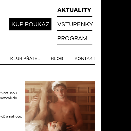
AKTUALITY
KUP POUKAZ
VSTUPENKY
PROGRAM
KLUB PŘÁTEL
BLOG
KONTAKT
život! Jsou
 pozvali do
oj) a nahotu.