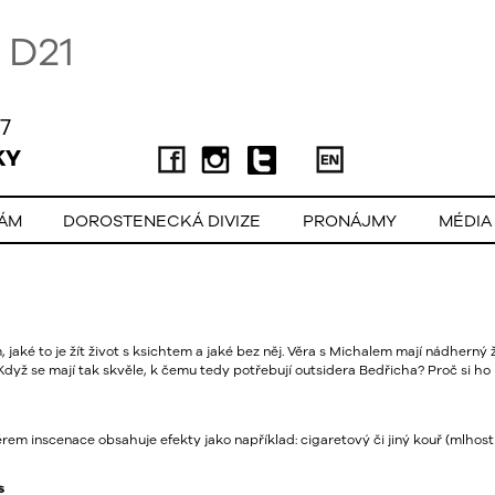
D21
7
KY
LÁM
DOROSTENECKÁ DIVIZE
PRONÁJMY
MÉDIA
jaké to je žít život s ksichtem a jaké bez něj. Věra s Michalem mají nádherný 
 Když se mají tak skvěle, k čemu tedy potřebují outsidera Bedřicha? Proč si ho
em inscenace obsahuje efekty jako například: cigaretový či jiný kouř (mlhostr
s