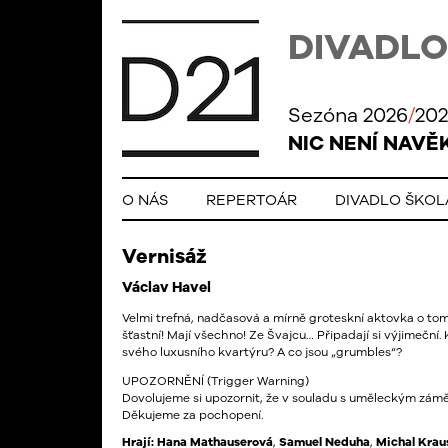
DIVADLO
Sezóna 2026
/
202
NIC NENÍ NAVĚ
O NÁS
REPERTOÁR
DIVADLO ŠKO
Vernisáž
Václav Havel
Velmi trefná, nadčasová a mírně groteskní aktovka o tom, 
šťastní! Mají všechno! Ze Švajcu… Připadají si výjimeční.
svého luxusního kvartýru? A co jsou „grumbles“?
UPOZORNĚNÍ (Trigger Warning)
Dovolujeme si upozornit, že v souladu s uměleckým záměr
Děkujeme za pochopení.
Hrají:
Hana Mathauserová
,
Samuel Neduha
,
Michal Krau