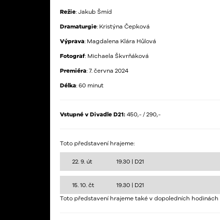
Režie
: Jakub Šmíd
Dramaturgie
: Kristýna Čepková
Výprava
: Magdalena Klára Hůlová
Fotograf
: Michaela Škvrňáková
Premiéra
: 7. června 2024
Délka
: 60 minut
Vstupné v Divadle D21:
450,- / 290,-
Toto představení hrajeme:
22. 9. út
19.30 |
D21
15. 10. čt
19.30 |
D21
Toto představení hrajeme také v dopoledních hodinách 