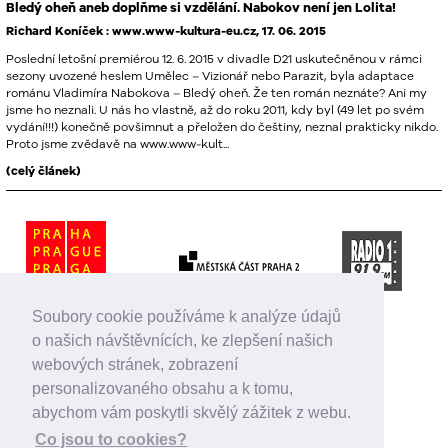
Bledý oheň aneb doplňme si vzdělání. Nabokov není jen Lolita!
Richard Koníček : www.www-kultura-eu.cz, 17. 06. 2015
Poslední letošní premiérou 12. 6. 2015 v divadle D21 uskutečněnou v rámci
sezony uvozené heslem Umělec – Vizionář nebo Parazit, byla adaptace
románu Vladimíra Nabokova – Bledý oheň. Že ten román neznáte? Ani my
jsme ho neznali. U nás ho vlastně, až do roku 2011, kdy byl (49 let po svém
vydání!!!) konečně povšimnut a přeložen do češtiny, neznal prakticky nikdo.
Proto jsme zvědavě na www.www-kult...
(celý článek)
Soubory cookie používáme k analýze údajů
o našich návštěvnících, ke zlepšení našich
webových stránek, zobrazení
personalizovaného obsahu a k tomu,
abychom vám poskytli skvělý zážitek z webu.
Co jsou to cookies?