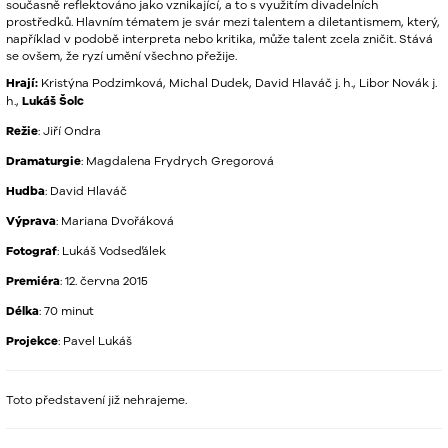
současně reflektováno jako vznikající, a to s využitím divadelních
prostředků. Hlavním tématem je svár mezi talentem a diletantismem, který,
například v podobě interpreta nebo kritika, může talent zcela zničit. Stává
se ovšem, že ryzí umění všechno přežije.
Hrají:
Kristýna Podzimková, Michal Dudek, David Hlaváč j. h., Libor Novák j.
h.,
Lukáš Šolc
Režie
: Jiří Ondra
Dramaturgie
: Magdalena Frydrych Gregorová
Hudba
: David Hlaváč
Výprava
: Mariana Dvořáková
Fotograf
: Lukáš Vodseďálek
Premiéra
: 12. června 2015
Délka
: 70 minut
Projekce
: Pavel Lukáš
Toto představení již nehrajeme.