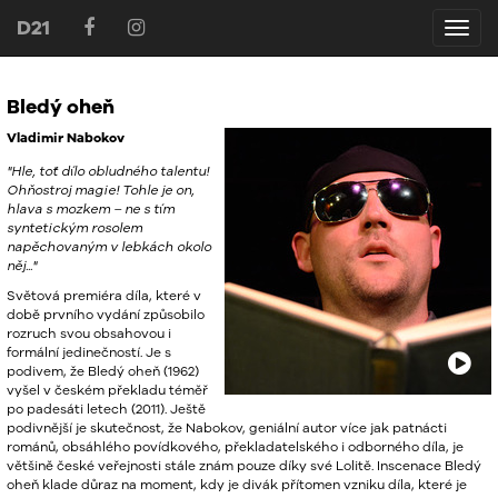
D21
D21
Bledý oheň
Vladimir Nabokov
"Hle, toť dílo obludného talentu!
Ohňostroj magie! Tohle je on,
hlava s mozkem – ne s tím
syntetickým rosolem
napěchovaným v lebkách okolo
něj..."
Světová premiéra díla, které v
době prvního vydání způsobilo
rozruch svou obsahovou i
formální jedinečností. Je s
podivem, že Bledý oheň (1962)
vyšel v českém překladu téměř
po padesáti letech (2011). Ještě
podivnější je skutečnost, že Nabokov, geniální autor více jak patnácti
románů, obsáhlého povídkového, překladatelského i odborného díla, je
většině české veřejnosti stále znám pouze díky své Lolitě. Inscenace Bledý
oheň klade důraz na moment, kdy je divák přítomen vzniku díla, které je