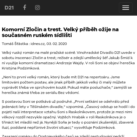
D21
D21
Komorní Zločin a trest. Velký příběh ožije na
současném ruském sídlišti
Tomáš Šťástka : idnes.cz, 03. 02. 2020
Velký ruský román na malé pražské scéně. Vinohradské Divadlo D21 uvede v
sobotu inscenaci Zločin a trest; režisér a zdejší umělecký šéf Jakub Šmíd k
ní využije komorní dramatizaci Andrzeje Wajdy. V roli Soni se objeví herečka
Kristýna Podzimková.
„Není to první velký román, který bude mít D21 na repertoáru. Jsme
limitováni počtem postav, ale jinak příběh jakkoli velký či malý můžete
vyprávět třeba ve sprchovém koutě. Pokud máte posluchače,“ zamýšlí se
herečka známá třeba ze seriálu Bez vědomí.
S postavou Soni se potkává už podruhé. „První setkání se odehrálo před
jedenácti lety v Těšínském divadle,“ vzpomíná. „Časový odstup se hodil i do
pojetí naší interpretace vztahu Soni s Raskolnikovem, protože je mezi nimi
věkový rozdíl nezvykle opačný. Vojtěch Hrabák v roli Raskolnikova je o
třináct let mladší než já. Nynější Soňa je tedy o poznání zkušenější, zbavená
iluzí, poddaná nepříznivé životní situaci,“ vysvětluje Podzimková.
Zasazení románu do Dostojevského časů se zdejší nastudování nedrží.