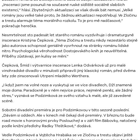
„Inscenaci jsme posunuli na současné ruské sídliště sociálně slabších
existencí,“ hlásí. Zbytečných aktualizací se však divák bát nemusí. „Velké
romány jsou velké také proto, že žádnou aktualizaci nepotřebují. Ve Zločinu
a trestu alarmuje téma morálního rozkolu. To je pro mě nadčasové,“
pokračuje herečka.
Nesmrtelnost sto padesát let starého románu vyzdvihuje i dramaturgyně
inscenace Kristýna Čepková: „Téma Zločinu a trestu nikdy nezestárlo stejně
jako autorova schopnost geniálně vyvrhnout na stránky románu lidské
nitro. Psychologická věrohodnost Dostojevského knih je neuvěřitelná.
Příběhy zůstávají, jen kulisy se mění.“
Čepková, Šmíd i výtvarnice inscenace Lenka Odvárková už pro malé
vinohradské divadlo v minulosti připravili jiný klasický román, před dvěma
lety zde zinscenovali Utrpení mladého Werthera.
„I když jsem na volné noze a vyskytuji se ve více divadlech, D21 znamená
moje doma. Paradoxně je v něm nejvíce práce, nejméně peněz, ale žádný
stres,“ vyznává se Podzimková ze svého vztahu k malé, ale již zavedené
scéně.
Sobotní divadelní premiéra je pro Podzimkovou v této sezoně poslední.
„Dávám si oddech. Ale v kinech mě čekají dvě premiéry. V březnu to bude
road movie s hororovými prvky Poslouchej! a v září film Bábovky, natočený
podle knižní předlohy Radky Třeštíkové,“ dodává.
Vedle Podzimkové a Vojtěcha Hrabáka se ve Zločinu a trestu objeví ještě