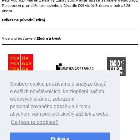
Petr Pochop, Marek Zeman a Lukáš Šolc v alternaci se Samuelem Neduhou.
Po sobotní premiéře lze novinku v Divadle D21 vidět 5. února a pak až 28.
února.
Odkaz na původní zdroj
Více o představení
Zločin a trest
Soubory cookie používáme k analýze údajů
o našich návštěvnících, ke zlepšení našich
webových stránek, zobrazení
personalizovaného obsahu a k tomu,
abychom vám poskytli skvělý zážitek z webu.
Co jsou to cookies?
Přijímám